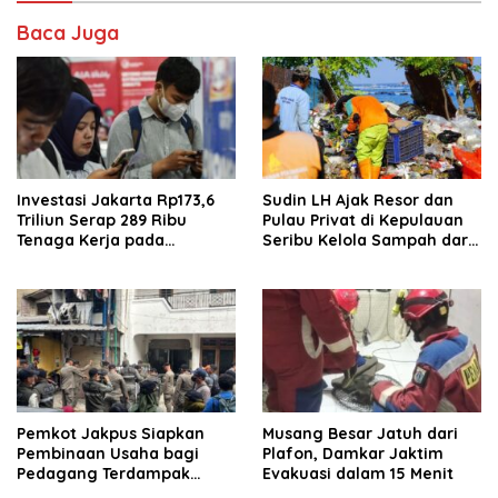
Baca Juga
Investasi Jakarta Rp173,6
Sudin LH Ajak Resor dan
Triliun Serap 289 Ribu
Pulau Privat di Kepulauan
Tenaga Kerja pada
Seribu Kelola Sampah dari
Semester I 2026
Sumber
Pemkot Jakpus Siapkan
Musang Besar Jatuh dari
Pembinaan Usaha bagi
Plafon, Damkar Jaktim
Pedagang Terdampak
Evakuasi dalam 15 Menit
Penertiban di Karet Tengsin