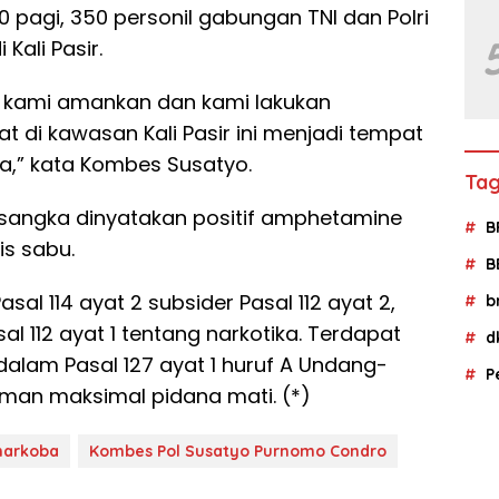
.00 pagi, 350 personil gabungan TNI dan Polri
Kali Pasir.
l kami amankan dan kami lakukan
di kawasan Kali Pasir ini menjadi tempat
ba,” kata Kombes Susatyo.
Tag
tersangka dinyatakan positif amphetamine
B
is sabu.
B
al 114 ayat 2 subsider Pasal 112 ayat 2,
b
sal 112 ayat 1 tentang narkotika. Terdapat
d
lam Pasal 127 ayat 1 huruf A Undang-
P
an maksimal pidana mati. (*)
narkoba
Kombes Pol Susatyo Purnomo Condro