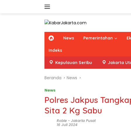
Langsung
ke
konten
H
News
Pemerintahan
E
o
m
Indeks
e
Kepulauan Seribu
Jakarta Ut
Beranda
News
News
Polres Jakpus Tangka
Sita 2 Kg Sabu
Robie
-
Jakarta Pusat
16 Juli 2024