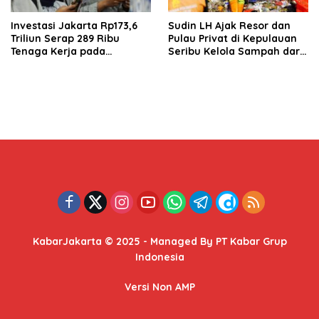
Investasi Jakarta Rp173,6
Sudin LH Ajak Resor dan
Triliun Serap 289 Ribu
Pulau Privat di Kepulauan
Tenaga Kerja pada
Seribu Kelola Sampah dari
Semester I 2026
Sumber
KabarJakarta © 2025 - Managed By PT Kabar Grup
Indonesia
Versi Non AMP