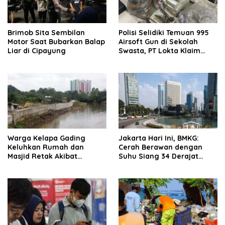
Brimob Sita Sembilan
Polisi Selidiki Temuan 995
Motor Saat Bubarkan Balap
Airsoft Gun di Sekolah
Liar di Cipayung
Swasta, PT Lokta Klaim
Seluruhnya Legal
Warga Kelapa Gading
Jakarta Hari Ini, BMKG:
Keluhkan Rumah dan
Cerah Berawan dengan
Masjid Retak Akibat
Suhu Siang 34 Derajat
Revitalisasi Kali Cakung
Celsius
Lama