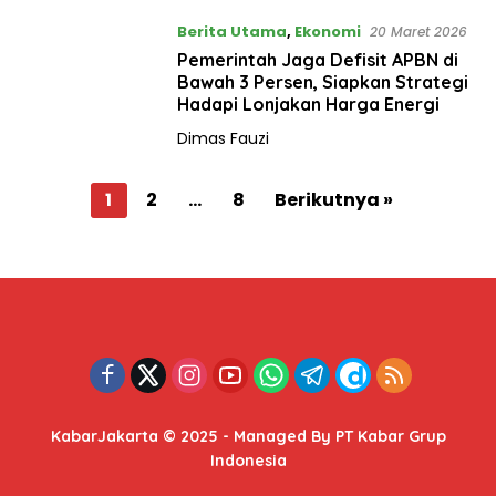
Berita Utama
,
Ekonomi
20 Maret 2026
Pemerintah Jaga Defisit APBN di
Bawah 3 Persen, Siapkan Strategi
Hadapi Lonjakan Harga Energi
Dimas Fauzi
P
1
2
…
8
Berikutnya »
a
g
i
n
a
s
i
KabarJakarta © 2025 - Managed By PT Kabar Grup
p
Indonesia
o