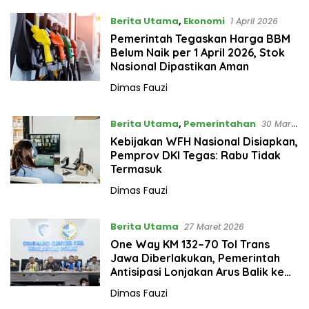
Berita Utama
,
Ekonomi
1 April 2026
Pemerintah Tegaskan Harga BBM
Belum Naik per 1 April 2026, Stok
Nasional Dipastikan Aman
Dimas Fauzi
Berita Utama
,
Pemerintahan
30 Maret
2026
Kebijakan WFH Nasional Disiapkan,
Pemprov DKI Tegas: Rabu Tidak
Termasuk
Dimas Fauzi
Berita Utama
27 Maret 2026
One Way KM 132–70 Tol Trans
Jawa Diberlakukan, Pemerintah
Antisipasi Lonjakan Arus Balik ke
Jakarta
Dimas Fauzi