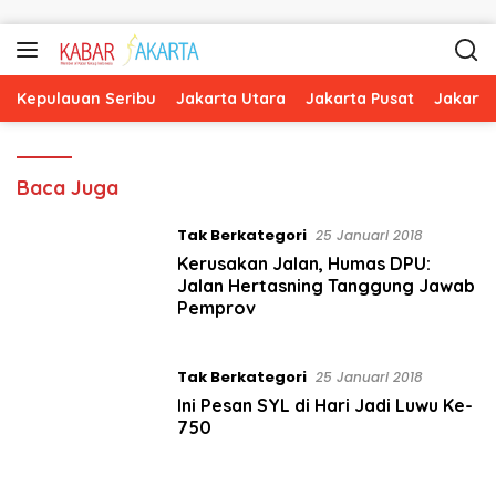
Langsung ke konten
Kepulauan Seribu
Jakarta Utara
Jakarta Pusat
Jakarta
K
Baca Juga
a
b
Tak Berkategori
25 Januari 2018
a
Kerusakan Jalan, Humas DPU:
r
Jalan Hertasning Tanggung Jawab
J
Pemprov
a
k
a
Tak Berkategori
25 Januari 2018
r
Ini Pesan SYL di Hari Jadi Luwu Ke-
t
750
a
.