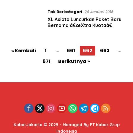
Tak Berkategori
24 Januari 2018
XL Axiata Luncurkan Paket Baru
Bernama â€œXtra Kuotaâ€
P
« Kembali
1
…
661
662
663
…
a
671
Berikutnya »
g
i
n
a
s
i
p
o
KabarJakarta © 2025 - Managed By PT Kabar Grup
Indonesia