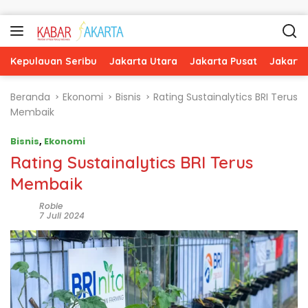
Langsung ke konten
Kepulauan Seribu
Jakarta Utara
Jakarta Pusat
Jakarta
Beranda
Ekonomi
Bisnis
Rating Sustainalytics BRI Terus
Membaik
Bisnis
,
Ekonomi
Rating Sustainalytics BRI Terus
Membaik
Robie
7 Juli 2024