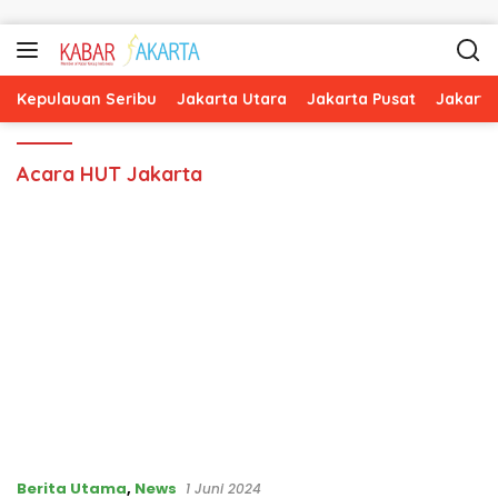
Langsung ke konten
Kepulauan Seribu
Jakarta Utara
Jakarta Pusat
Jakarta
Acara HUT Jakarta
Berita Utama
,
News
1 Juni 2024