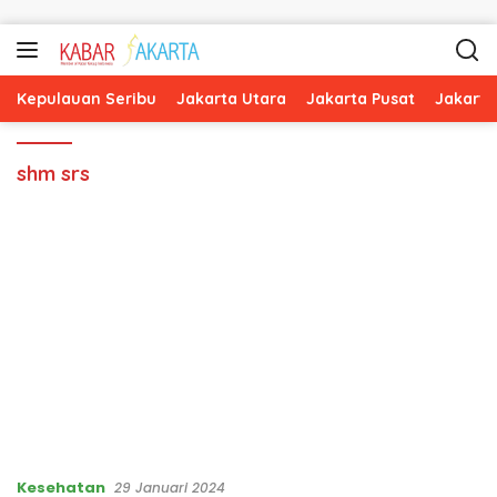
Langsung ke konten
Kepulauan Seribu
Jakarta Utara
Jakarta Pusat
Jakarta
shm srs
Kesehatan
29 Januari 2024