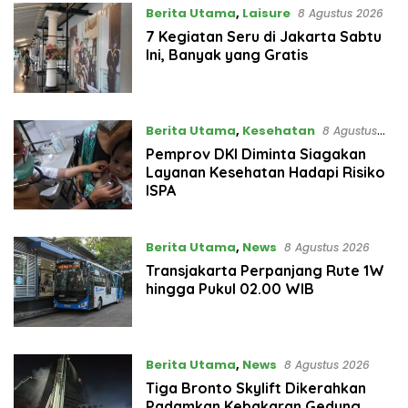
Berita Utama
,
Laisure
8 Agustus 2026
7 Kegiatan Seru di Jakarta Sabtu
Ini, Banyak yang Gratis
Berita Utama
,
Kesehatan
8 Agustus
2026
Pemprov DKI Diminta Siagakan
Layanan Kesehatan Hadapi Risiko
ISPA
Berita Utama
,
News
8 Agustus 2026
Transjakarta Perpanjang Rute 1W
hingga Pukul 02.00 WIB
Berita Utama
,
News
8 Agustus 2026
Tiga Bronto Skylift Dikerahkan
Padamkan Kebakaran Gedung