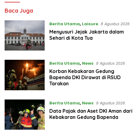
KabarJakarta.com
Baca Juga
Berita Utama
,
Laisure
8 Agustus 2026
Menyusuri Jejak Jakarta dalam
Sehari di Kota Tua
Berita Utama
,
News
8 Agustus 2026
Korban Kebakaran Gedung
Bapenda DKI Dirawat di RSUD
Tarakan
Berita Utama
,
News
8 Agustus 2026
Data Pajak dan Aset DKI Aman dari
Kebakaran Gedung Bapenda