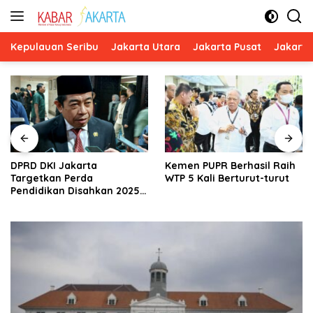
Langsung
ke
konten
Kepulauan Seribu
Jakarta Utara
Jakarta Pusat
Jakarta
DPRD DKI Jakarta
Kemen PUPR Berhasil Raih
Targetkan Perda
WTP 5 Kali Berturut-turut
Pendidikan Disahkan 2025,
Sekolah Swasta Bisa
Digratiskan