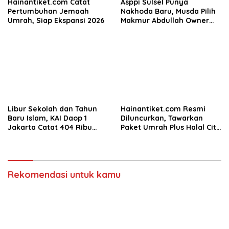
Hainantiket.com Catat
Asppi Sulsel Punya
Pertumbuhan Jemaah
Nakhoda Baru, Musda Pilih
Umrah, Siap Ekspansi 2026
Makmur Abdullah Owner
Mufidah Travel
Libur Sekolah dan Tahun
Hainantiket.com Resmi
Baru Islam, KAI Daop 1
Diluncurkan, Tawarkan
Jakarta Catat 404 Ribu
Paket Umrah Plus Halal City
Pemesanan Tiket
Tour Eksklusif ke Hainan,
Tiongkok
Rekomendasi untuk kamu