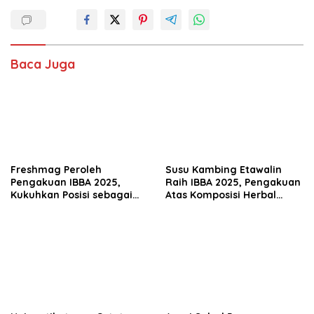
Baca Juga
Freshmag Peroleh
Susu Kambing Etawalin
Pengakuan IBBA 2025,
Raih IBBA 2025, Pengakuan
Kukuhkan Posisi sebagai
Atas Komposisi Herbal
Solusi Obat Lambung
Unggulan untuk Atasi Nyeri
Herbal Terpercaya
Persendian