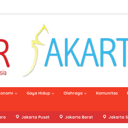
konomi
Gaya Hidup
Olahraga
Komunitas
ara
Jakarta Pusat
Jakarta Barat
Jakarta S