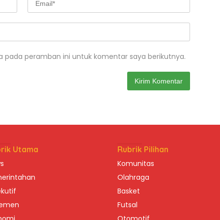
a pada peramban ini untuk komentar saya berikutnya.
rik Utama
Rubrik Pilihan
s
Komunitas
erintahan
Olahraga
kutif
Basket
lemen
Futsal
nomi
Otomotif