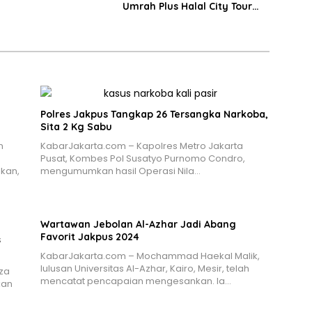
Umrah Plus Halal City Tour
Eksklusif ke Hainan, Tiongkok
Polres Jakpus Tangkap 26 Tersangka Narkoba,
Sita 2 Kg Sabu
n
KabarJakarta.com – Kapolres Metro Jakarta
Pusat, Kombes Pol Susatyo Purnomo Condro,
kan,
mengumumkan hasil Operasi Nila…
Wartawan Jebolan Al-Azhar Jadi Abang
Favorit Jakpus 2024
s
KabarJakarta.com – Mochammad Haekal Malik,
lulusan Universitas Al-Azhar, Kairo, Mesir, telah
za
mencatat pencapaian mengesankan. Ia…
kan