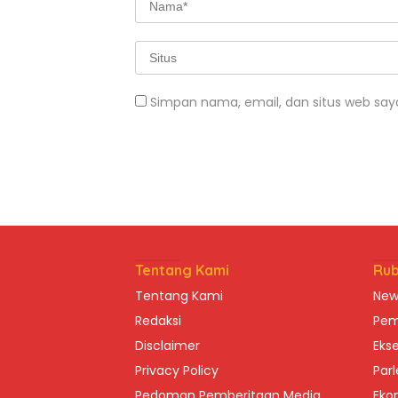
Simpan nama, email, dan situs web say
Tentang Kami
Rub
Tentang Kami
New
Redaksi
Pem
Disclaimer
Ekse
Privacy Policy
Par
Pedoman Pemberitaan Media
Eko