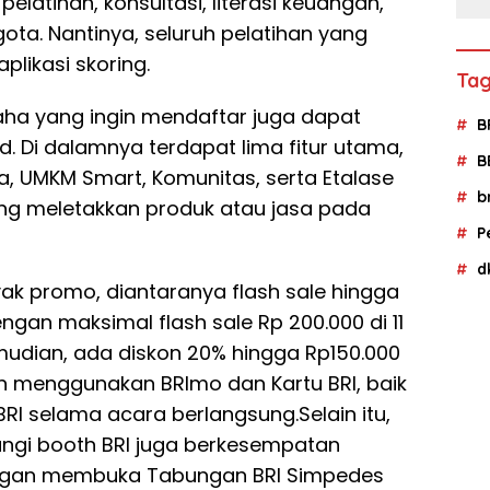
pelatihan, konsultasi, literasi keuangan,
gota. Nantinya, seluruh pelatihan yang
aplikasi skoring.
Tag
usaha yang ingin mendaftar juga dapat
B
. Di dalamnya terdapat lima fitur utama,
B
, UMKM Smart, Komunitas, serta Etalase
b
ung meletakkan produk atau jasa pada
P
d
yak promo, diantaranya flash sale hingga
engan maksimal flash sale Rp 200.000 di 11
Kemudian, ada diskon 20% hingga Rp150.000
n menggunakan BRImo dan Kartu BRI, baik
BRI selama acara berlangsung.Selain itu,
ngi booth BRI juga berkesempatan
engan membuka Tabungan BRI Simpedes