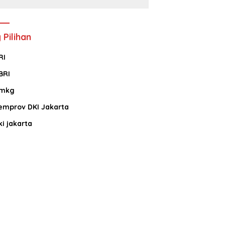
 Pilihan
RI
BRI
mkg
emprov DKI Jakarta
ki jakarta