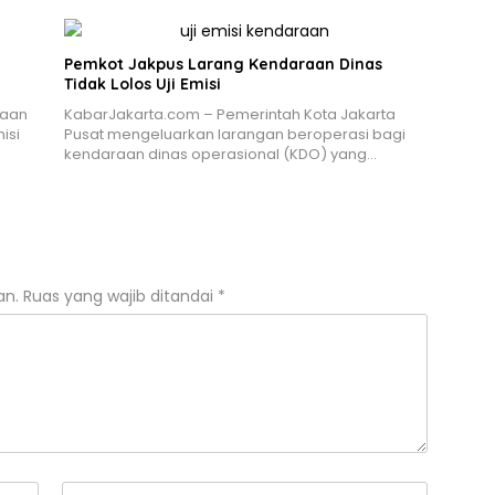
Pemkot Jakpus Larang Kendaraan Dinas
Tidak Lolos Uji Emisi
naan
KabarJakarta.com – Pemerintah Kota Jakarta
isi
Pusat mengeluarkan larangan beroperasi bagi
kendaraan dinas operasional (KDO) yang…
an.
Ruas yang wajib ditandai
*