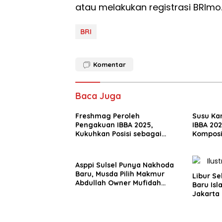
atau melakukan registrasi BRImo
BRI
Komentar
Baca Juga
Freshmag Peroleh
Susu Ka
Pengakuan IBBA 2025,
IBBA 20
Kukuhkan Posisi sebagai
Komposi
Solusi Obat Lambung Herbal
untuk At
Terpercaya
Asppi Sulsel Punya Nakhoda
Baru, Musda Pilih Makmur
Libur S
Abdullah Owner Mufidah
Baru Isl
Travel
Jakarta 
Pemesan