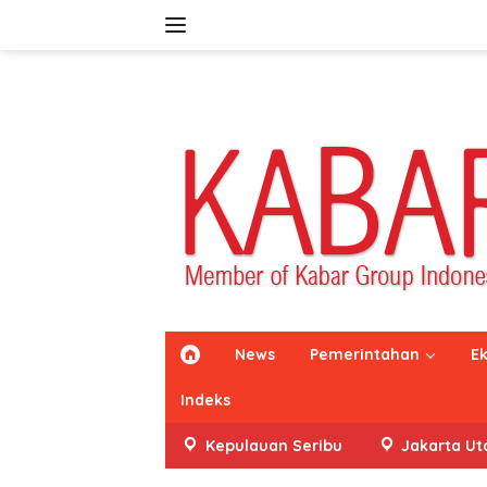
Langsung
ke
konten
H
News
Pemerintahan
E
o
m
Indeks
e
Kepulauan Seribu
Jakarta Ut