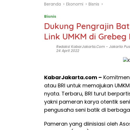
Beranda
Ekonomi
Bisnis
Bisnis
Dukung Pengrajin Bati
Link UMKM di Grebeg 
Redaksi KabarJakarta.com
-
Jakarta Pus
24 April 2022
KabarJakarta.com –
Komitmen P
atau BRI untuk memajukan UMKM t
nyata. Terbaru, BRI turut berpart
yakni pameran karya otentik seni
pengusaha seni batik di berbaga
Pameran yang diinisiasi oleh Aso