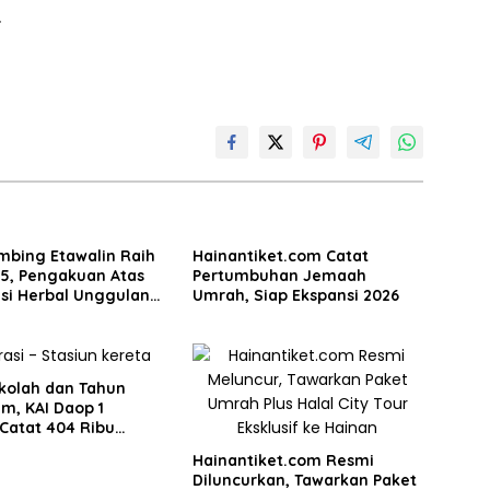
.
mbing Etawalin Raih
Hainantiket.com Catat
25, Pengakuan Atas
Pertumbuhan Jemaah
si Herbal Unggulan
Umrah, Siap Ekspansi 2026
asi Nyeri Persendian
ekolah dan Tahun
am, KAI Daop 1
Catat 404 Ribu
an Tiket
Hainantiket.com Resmi
Diluncurkan, Tawarkan Paket