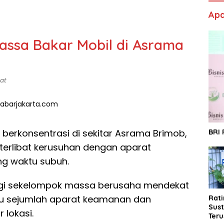
Apa
ssa Bakar Mobil di Asrama
at
erkonsentrasi di sekitar Asrama Brimob,
BRI
 terlibat kerusuhan dengan aparat
g waktu subuh.
agi sekelompok massa berusaha mendekat
u sejumlah aparat keamanan dan
Rat
Sust
 lokasi.
Ter