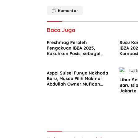
Komentar
Baca Juga
Freshmag Peroleh
Susu Ka
Pengakuan IBBA 2025,
IBBA 20
Kukuhkan Posisi sebagai
Komposi
Solusi Obat Lambung Herbal
untuk At
Terpercaya
Asppi Sulsel Punya Nakhoda
Baru, Musda Pilih Makmur
Libur S
Abdullah Owner Mufidah
Baru Isl
Travel
Jakarta 
Pemesan