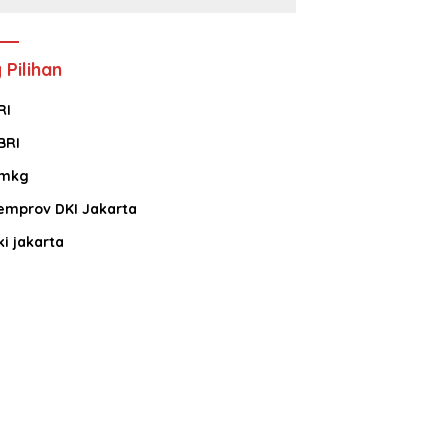
 Pilihan
RI
BRI
mkg
emprov DKI Jakarta
ki jakarta