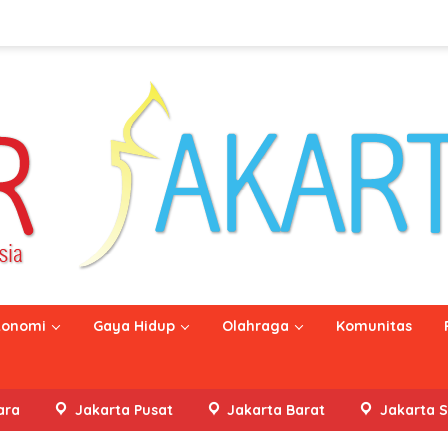
konomi
Gaya Hidup
Olahraga
Komunitas
ara
Jakarta Pusat
Jakarta Barat
Jakarta S