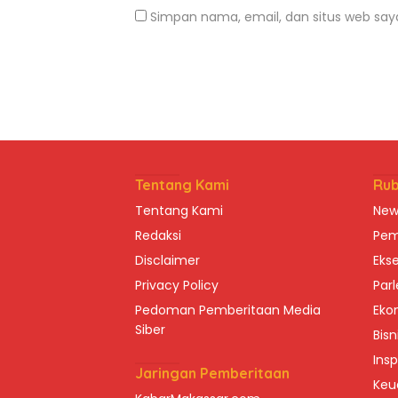
Simpan nama, email, dan situs web say
Tentang Kami
Rub
Tentang Kami
New
Redaksi
Pem
Disclaimer
Ekse
Privacy Policy
Par
Pedoman Pemberitaan Media
Eko
Siber
Bisn
Insp
Jaringan Pemberitaan
Keu