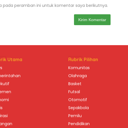
a pada peramban ini untuk komentar saya berikutnya.
rik Utama
Rubrik Pilihan
s
Komunitas
erintahan
Olahraga
kutif
Basket
lemen
Futsal
nomi
Otomotif
is
Sepakbola
irasi
Pemilu
angan
Pendidikan