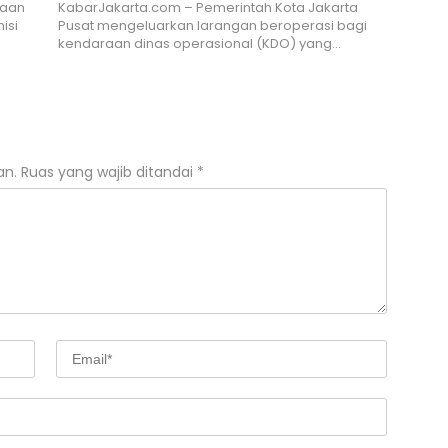
naan
KabarJakarta.com – Pemerintah Kota Jakarta
isi
Pusat mengeluarkan larangan beroperasi bagi
kendaraan dinas operasional (KDO) yang…
an.
Ruas yang wajib ditandai
*