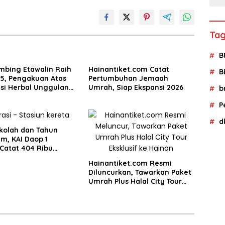
Tag
B
mbing Etawalin Raih
Hainantiket.com Catat
B
25, Pengakuan Atas
Pertumbuhan Jemaah
si Herbal Unggulan
Umrah, Siap Ekspansi 2026
b
asi Nyeri Persendian
P
d
ekolah dan Tahun
am, KAI Daop 1
Catat 404 Ribu
an Tiket
Hainantiket.com Resmi
Diluncurkan, Tawarkan Paket
Umrah Plus Halal City Tour
Eksklusif ke Hainan, Tiongkok