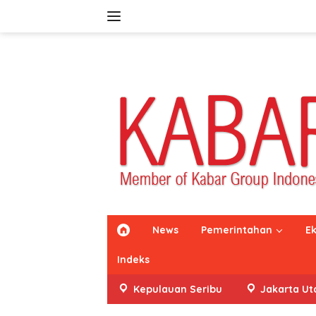
Langsung
ke
konten
H
News
Pemerintahan
E
o
m
Indeks
e
Kepulauan Seribu
Jakarta Ut