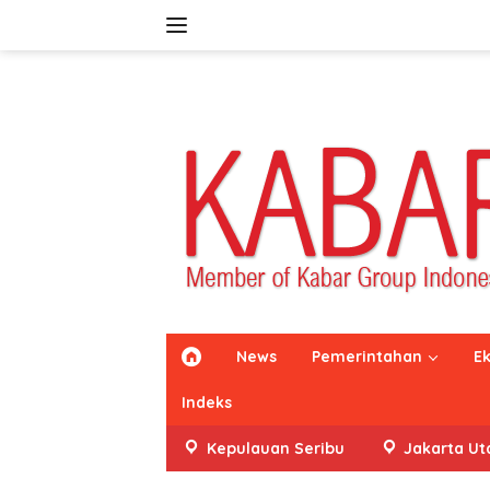
Langsung
ke
konten
H
News
Pemerintahan
E
o
m
Indeks
e
Kepulauan Seribu
Jakarta Ut