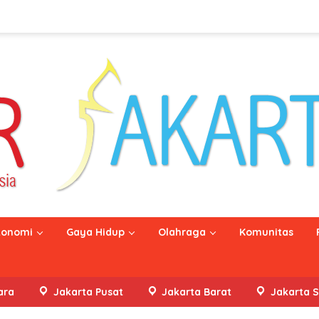
konomi
Gaya Hidup
Olahraga
Komunitas
ara
Jakarta Pusat
Jakarta Barat
Jakarta S