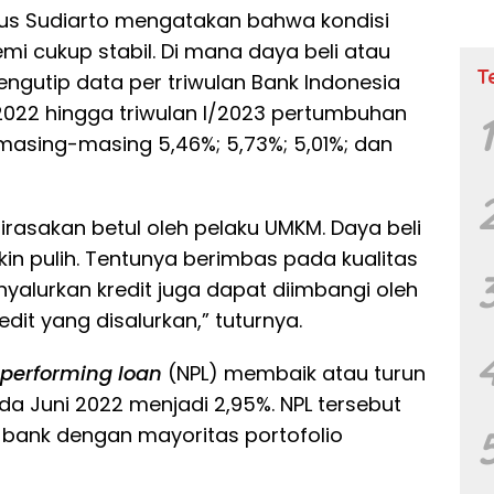
gus Sudiarto mengatakan bahwa kondisi
i cukup stabil. Di mana daya beli atau
T
ngutip data per triwulan Bank Indonesia
II/2022 hingga triwulan I/2023 pertumbuhan
 masing-masing 5,46%; 5,73%; 5,01%; dan
dirasakan betul oleh pelaku UMKM. Daya beli
 pulih. Tentunya berimbas pada kualitas
yalurkan kredit juga dapat diimbangi oleh
it yang disalurkan,” tuturnya.
 performing loan
(NPL) membaik atau turun
ada Juni 2022 menjadi 2,95%. NPL tersebut
 bank dengan mayoritas portofolio