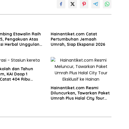
mbing Etawalin Raih
Hainantiket.com Catat
25, Pengakuan Atas
Pertumbuhan Jemaah
si Herbal Unggulan
Umrah, Siap Ekspansi 2026
asi Nyeri Persendian
ekolah dan Tahun
am, KAI Daop 1
Catat 404 Ribu
an Tiket
Hainantiket.com Resmi
Diluncurkan, Tawarkan Paket
Umrah Plus Halal City Tour
Eksklusif ke Hainan, Tiongkok