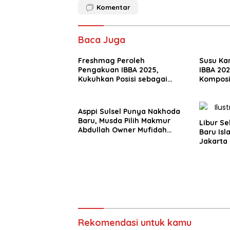
Komentar
Baca Juga
Freshmag Peroleh
Susu Ka
Pengakuan IBBA 2025,
IBBA 20
Kukuhkan Posisi sebagai
Komposi
Solusi Obat Lambung Herbal
untuk At
Terpercaya
Asppi Sulsel Punya Nakhoda
Baru, Musda Pilih Makmur
Libur S
Abdullah Owner Mufidah
Baru Isl
Travel
Jakarta 
Pemesan
Rekomendasi untuk kamu