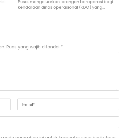
isi
Pusat mengeluarkan larangan beroperasi bagi
kendaraan dinas operasional (KDO) yang…
an.
Ruas yang wajib ditandai
*
a pada peramban ini untuk komentar saya berikutnya.