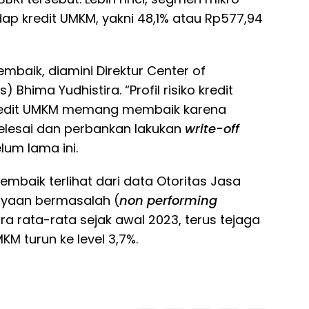
dap kredit UMKM, yakni 48,1% atau Rp577,94
baik, diamini Direktur Center of
Bhima Yudhistira. “Profil risiko kredit
kredit UMKM memang membaik karena
selesai dan perbankan lakukan
write-off
um lama ini.
embaik terlihat dari data Otoritas Jasa
ayaan bermasalah (
non performing
ra rata-rata sejak awal 2023, terus tejaga
KM turun ke level 3,7%.