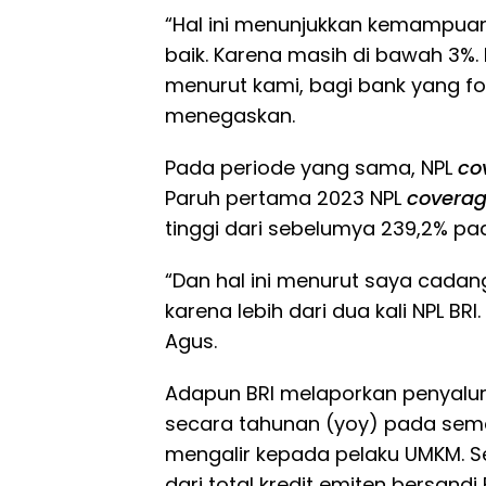
“Hal ini menunjukkan kemampuan
baik. Karena masih di bawah 3%.
menurut kami, bagi bank yang f
menegaskan.
Pada periode yang sama, NPL
co
Paruh pertama 2023 NPL
covera
tinggi dari sebelumya 239,2% pa
“Dan hal ini menurut saya cadan
karena lebih dari dua kali NPL B
Agus.
Adapun BRI melaporkan penyaluran 
secara tahunan (yoy) pada seme
mengalir kepada pelaku UMKM. S
dari total kredit emiten bersandi 