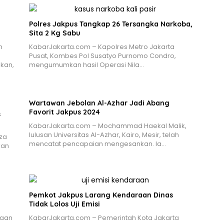
Polres Jakpus Tangkap 26 Tersangka Narkoba,
Sita 2 Kg Sabu
n
KabarJakarta.com – Kapolres Metro Jakarta
Pusat, Kombes Pol Susatyo Purnomo Condro,
kan,
mengumumkan hasil Operasi Nila…
Wartawan Jebolan Al-Azhar Jadi Abang
Favorit Jakpus 2024
s
KabarJakarta.com – Mochammad Haekal Malik,
lulusan Universitas Al-Azhar, Kairo, Mesir, telah
za
mencatat pencapaian mengesankan. Ia…
kan
Pemkot Jakpus Larang Kendaraan Dinas
Tidak Lolos Uji Emisi
naan
KabarJakarta.com – Pemerintah Kota Jakarta