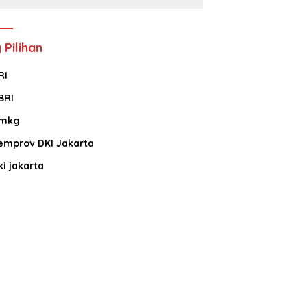
 Pilihan
RI
BRI
mkg
emprov DKI Jakarta
ki jakarta