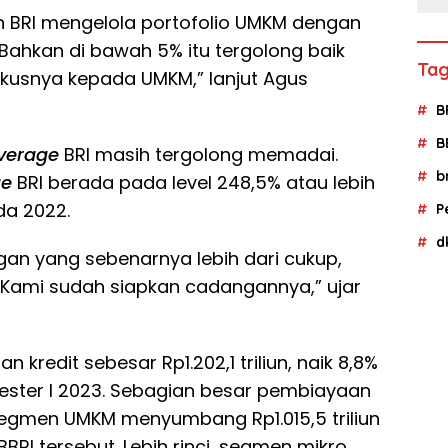
 BRI mengelola portofolio UMKM dengan
 Bahkan di bawah 5% itu tergolong baik
Tag
okusnya kepada UMKM,” lanjut Agus
B
B
verage
BRI masih tergolong memadai.
b
ge
BRI berada pada level 248,5% atau lebih
da 2022.
P
d
gan yang sebenarnya lebih dari cukup,
RI. Kami sudah siapkan cadangannya,” ujar
kredit sebesar Rp1.202,1 triliun, naik 8,8%
ster I 2023. Sebagian besar pembiayaan
egmen UMKM menyumbang Rp1.015,5 triliun
BBRI tersebut. Lebih rinci, segmen mikro