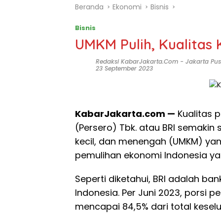
Beranda
Ekonomi
Bisnis
Bisnis
UMKM Pulih, Kualitas 
Redaksi KabarJakarta.com
-
Jakarta Pus
23 September 2023
Kabar
Jakarta
.com
—
Kualitas p
(Persero) Tbk. atau BRI semakin s
kecil, dan menengah (UMKM) yang
pemulihan ekonomi Indonesia ya
Seperti diketahui, BRI adalah ba
Indonesia. Per Juni 2023, porsi 
mencapai 84,5% dari total keselur